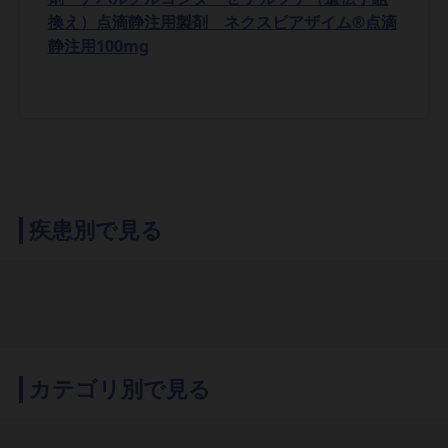
換え）点滴静注用製剤 ネクスビアザイム®点滴
静注用100mg
疾患別で見る
カテゴリ別で見る