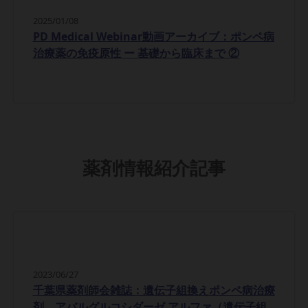
2025/01/08
PD Medical Webinar動画アーカイブ：ポンペ病
治療薬の免疫原性 ー 基礎から臨床まで ②
薬剤情報紹介記事
2023/06/27
千葉県薬剤師会雑誌：遺伝子組換えポンペ病治療
剤 アバルグルコシダーゼ アルファ（遺伝子組