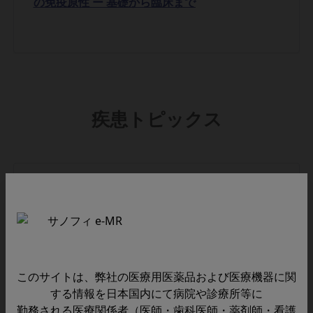
の免疫原性 ー 基礎から臨床まで
疾患トピックス
2025/12/19
疾患解説動画：Pompe Disease - Mechanism
of Disease
このサイトは、弊社の医療用医薬品および医療機器に関
する情報を日本国内にて病院や診療所等に
勤務される医療関係者（医師・歯科医師・薬剤師・看護