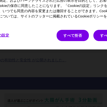
測定、およびパーソナライズされた広告の表示を目的として、お客
ookieの保存に同意したことになります。「Cookieの設定」リンク
、いつでも同意の内容を変更または撤回することができます。Cook
アルのご紹介 が公開されました。
については、サイトのフッターに掲載されているCookieポリシー
aking (SDM)に基づく治療について が公開されました。
eの設定
すべて拒否
す
ジメントとチーム医療」 が公開されました。
療法)の有効性と安全性 が公開されました。
が公開されました。
の重要性 が公開されました。
公開されました。