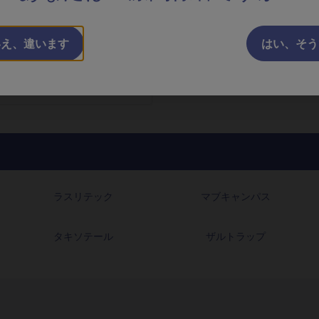
の進め方、副作用に対する対
どを解説しました。
されました。
いえ、違います
はい、そう
と詳しく
れました。
（1q）症例に効果が期待できるのか？ が公開されました。
ラスリテック
マブキャンパス
版) が公開されました。
タキソテール
ザルトラップ
動画 が公開されました。
腫瘍崩壊症候群のリスクマネジメント」 が公開されました。