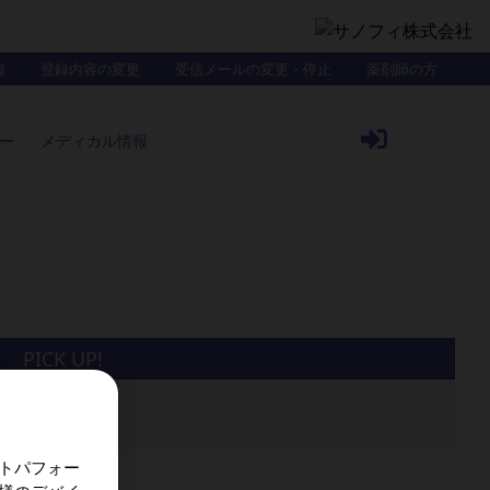
録
登録内容の変更
受信メールの変更・停止
薬剤師の方
ー
メディカル情報
PICK UP!
トパフォー