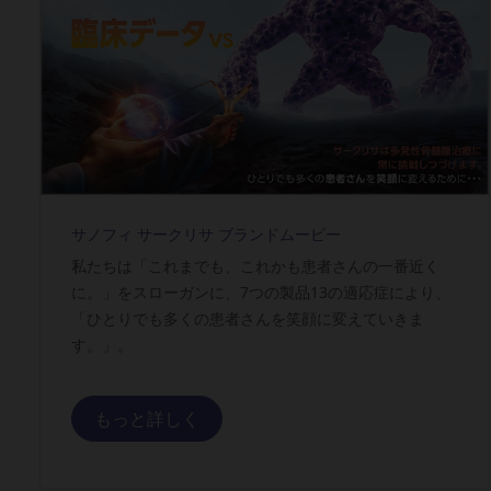
2024/09/19
2024/7/24 サークリサOnline MR
2024/06/06
音声コンテンツ：MRD陰性化を目指した
2024/05/10
【フルver.】統計解析から紐解く アーカ
サノフィ サークリサ ブランドムービー
私たちは「これまでも、これかも患者さんの一番近く
2024/05/10
【Chapter.1】統計解析から紐解く ア
に。」をスローガンに、7つの製品13の適応症により、
「ひとりでも多くの患者さんを笑顔に変えていきま
す。」。
2024/05/10
【Chapter.2】統計解析から紐解く ア
もっと詳しく
2024/05/10
【Chapter.3】統計解析から紐解く ア