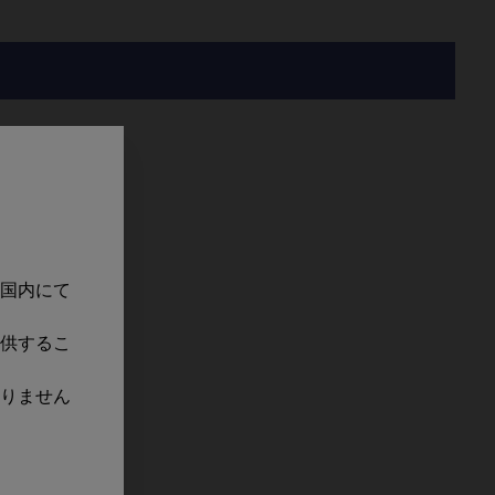
国内にて
供するこ
りません