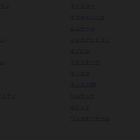
リン
マイスリー
マブキャンパス
ムコサール
ン
メンクアッドフィ
モゾビル
ム
ラスリテック
ランタス
ランタスXR
ブイアイ
リルテック
ルリッド
ワンタキソテール