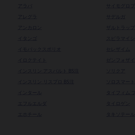
アラバ
サイモグロブ
アレグラ
サデルガ
アンカロン
ザルトラップ
イタンゴ
スピラマイシ
イモバックスポリオ
セレザイム
イロクテイト
ゼンフォザイ
インスリン アスパルト BS注
ソリクア
インスリン リスプロ BS注
ソロスマート
インタール
タイフィム 
エフルエルダ
タイロゲン
エホチール
タキソテール