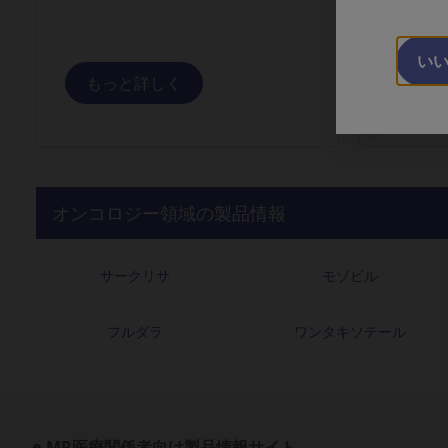
項、治療
処方法な
2024/01/12
音声コンテンツ：1q21+について が公開
い
もっと詳しく
もっ
2024/01/10
間接クームス試験（DTT処理） が公開さ
2023/11/15
R2-ISS解説動画 が公開されました。
オンコロジー領域の製品情報
2023/10/12
音声コンテンツ：サークリサはなぜgain
サークリサ
モゾビル
2023/08/18
IKEMA試験 Final エビデンス動画(英語
フルダラ
ワンタキソテール
2022/12/05
Aplastic anemia online アーカイブ
2022/05/27
2022年4月5日 TLS Online配信「
e-MR医療関係者向け製品情報サイト