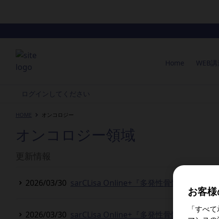
Home
WEB
ログインしてください
HOME
オンコロジー
オンコロジー領域
更新情報
2026/03/30
sarCLisa Online+『多発性骨髄腫の
お客様
「すべて
2026/03/30
sarCLisa Online+『多発性骨髄腫の