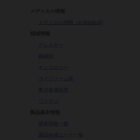
メディカル情報
メディカル情報（e-Medical)
領域情報
アレルギー
糖尿病
オンコロジー
ライソゾーム病
希少血液疾患
ワクチン
製品基本情報
基本情報一覧
製品各種コード一覧