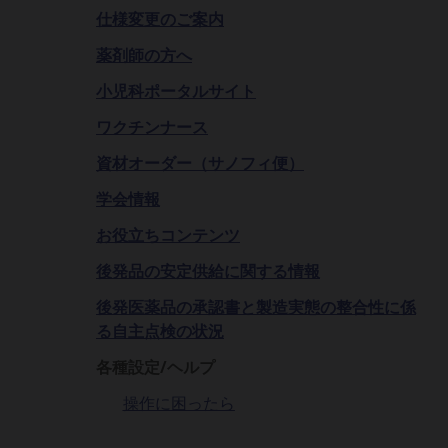
仕様変更のご案内
薬剤師の方へ
小児科ポータルサイト
ワクチンナース
資材オーダー（サノフィ便）
学会情報
お役立ちコンテンツ
後発品の安定供給に関する情報
後発医薬品の承認書と製造実態の整合性に係
る自主点検の状況
各種設定/ヘルプ
操作に困ったら