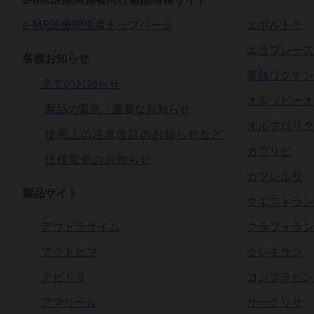
e-MR医療関係者トップページ
エボルトラ
2020/12/02
サークリサ 7つの作用機序 が公開されま
エラプレース
各種お知らせ
黄熱ワクチン
2020/05/07
4. Consensus and how to use Pler
全てのお知らせ
オルツビーオ
製品の緊急・重要なお知らせ
2020/05/07
3. Why should we avoid chemo-bas
オルプロリク
使用上の注意改訂のお知らせなど
カブリビ
仕様変更のお知らせ
2020/05/07
2. Who will be “poor” or will fail m
カプレルサ
製品サイト
クエストラン
2020/05/07
1. How do we mobilize autologous 
アウドラザイム
クラフォラン
アクトヒブ
クレキサン
アピドラ
コンプラビン
アマリール
サークリサ