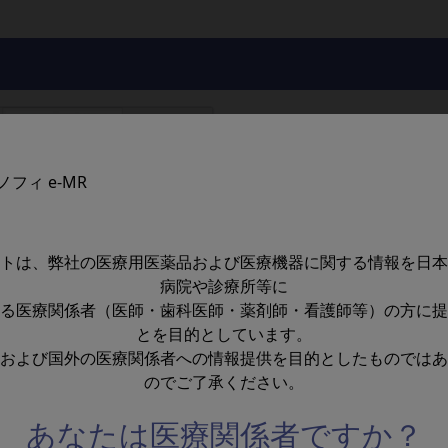
ーカイブ動画 が公開されました。
プロペンシティスコア が公開されました。
NK細胞にどう作用するか？～ が公開されました。
リサレジメンにおける各薬剤の作用は？～ が公開されまし
トは、弊社の医療用医薬品および医療機器に関する情報を日本
病院や診療所等に
 study 高齢者・年齢別サブ解析 が公開されました。
る医療関係者（医師・歯科医師・薬剤師・看護師等）の方に提
ロブリン患者冊子 再生不良性
療を受けられる方へ
とを目的としています。
について が公開されました。
および国外の医療関係者への情報提供を目的としたものではあ
性貧血の症状や原因、診断、
のでご了承ください。
療、日常生活での注意事項な
的に記載し、サイモグロブリ
開されました。
あなたは医療関係者ですか？
治療をおこなう際の注意事