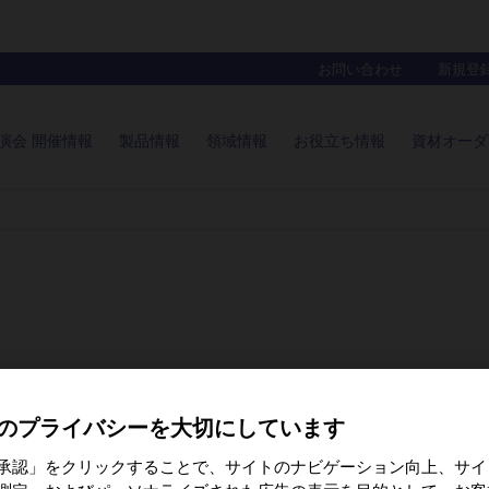
お問い合わせ
新規登
講演会 開催情報
製品情報
領域情報
お役立ち情報
資材オーダ
チーム医療』 萩原 夏紀 先生 が公開されました。
のプライバシーを大切にしています
承認」をクリックすることで、サイトのナビゲーション向上、サイ
チーム医療』 柴田 基子 先生 が公開されました。