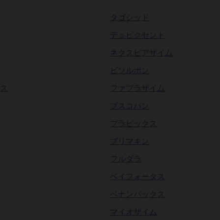
タゴシッド
した。
デュピクセント
ネクスビアザイム
ixafor が公開されました。
ビソルボン
ed mobilization? が公開されました。
ス
ファブラザイム
ブスコパン
obilization? が公開されました。
プラビックス
プリマキン
stem cells? が公開されました。
フルダラ
ベイフォータス
ベナンバックス
マイオザイム