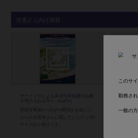
2024/05/10
【Chapter.4】統計解析から紐解く ア
患者さん向け資材
2024/04/18
音声コンテンツ：医学統計の新たな手法 
2024/03/05
音声コンテンツ：基礎編 ～サークリサは
音声コンテンツ：基礎編 ～ROSとサーク
2024/02/02
た。
このサイ
2024/01/30
【動画】エビデンスシリーズ：QoLiTrap
勤務され
サークリサによる多発性骨髄腫の治療
サイモグ
を受けられる方へ（IsaPd）
貧血の治
2024/01/12
音声コンテンツ：微小残存病変（MRD）
医療従事者からIsaPd療法をお使いに
一般の方
再生不良
なられる患者さんに渡していただくA5
検査、治
サイズの小冊子です。
どを全般
2024/01/12
音声コンテンツ：R2-ISSについて が公
ンによる