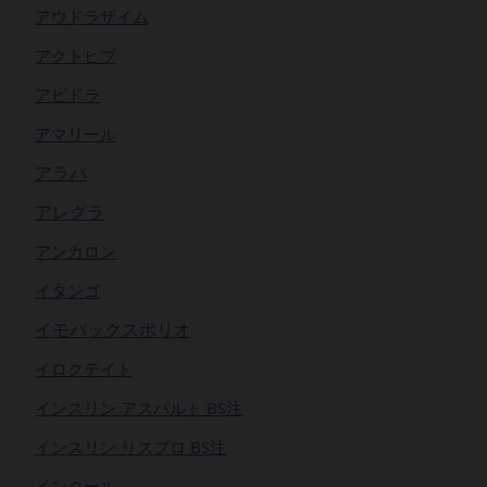
アウドラザイム
アクトヒブ
アピドラ
アマリール
アラバ
アレグラ
アンカロン
イタンゴ
イモバックスポリオ
イロクテイト
インスリン アスパルト BS注
インスリン リスプロ BS注
インタール