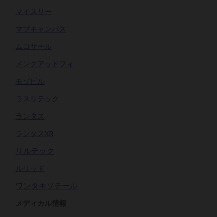
マイスリー
マブキャンパス
ムコサール
メンクアッドフィ
モゾビル
ラスリテック
ランタス
ランタスXR
リルテック
ルリッド
ワンタキソテール
メディカル情報