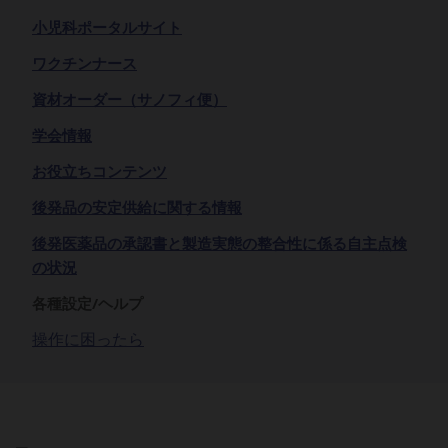
小児科ポータルサイト
ワクチンナース
資材オーダー（サノフィ便）
学会情報
お役立ちコンテンツ
後発品の安定供給に関する情報
後発医薬品の承認書と製造実態の整合性に係る自主点検
の状況
各種設定/ヘルプ
操作に困ったら