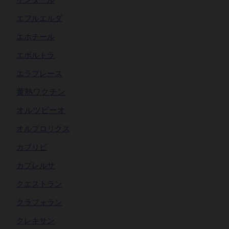
エフルエルダ
エホチール
エボルトラ
エラプレース
黄熱ワクチン
オルツビーオ
オルプロリクス
カブリビ
カプレルサ
クエストラン
クラフォラン
クレキサン