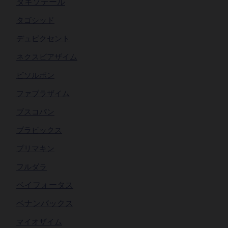
タキソテール
タゴシッド
デュピクセント
ネクスビアザイム
ビソルボン
ファブラザイム
ブスコパン
プラビックス
プリマキン
フルダラ
ベイフォータス
ベナンバックス
マイオザイム