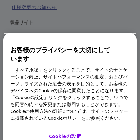
お役立ち情報
仕様変更のお知らせ
製品サイト
資材オーダー
アウドラザイム
アクトヒブ
お客様のプライバシーを大切にして
います
メディカル情報
アピドラ
「すべて承認」をクリックすることで、サイトのナビゲ
アマリール
ーション向上、サイトパフォーマンスの測定、およびパ
アラバ
ーソナライズされた広告の表示を目的として、お客様の
お問い合わせ
デバイスへのCookieの保存に同意したことになります。
アレグラ
「Cookieの設定」リンクをクリックすることで、いつで
も同意の内容を変更または撤回することができます。
アンカロン
新規登録
Cookieの使用方法の詳細については、サイトのフッター
イタンゴ
に掲載されているCookieポリシーをご参照ください。
イモバックスポリオ
Cookieの設定
登録内容の変更
イロクテイト