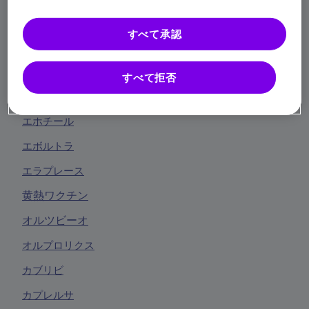
インスリン アスパルト BS注
すべて承認
インスリン リスプロ BS注
受信メールの変更・停止
インタール
すべて拒否
エフルエルダ
薬剤師の方
エホチール
エボルトラ
ログイン
エラプレース
黄熱ワクチン
オルツビーオ
オルプロリクス
カブリビ
カプレルサ