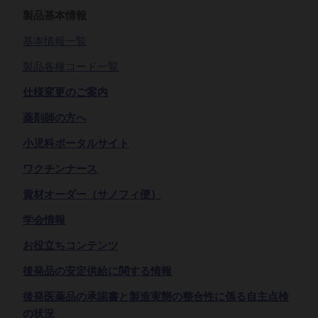
製品基本情報
基本情報一覧
製品各種コード一覧
仕様変更のご案内
薬剤師の方へ
小児科ポータルサイト
ワクチンナース
資材オーダー（サノフィ便）
学会情報
お役立ちコンテンツ
後発品の安定供給に関する情報
後発医薬品の承認書と製造実態の整合性に係る自主点検
の状況