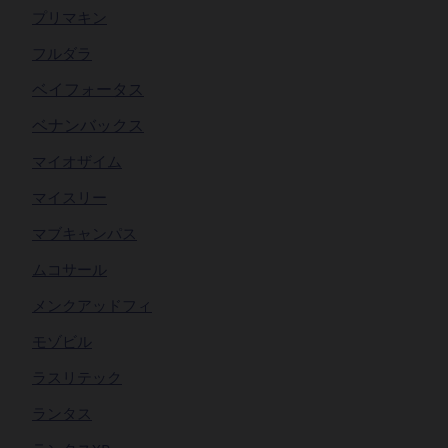
プリマキン
フルダラ
ベイフォータス
ベナンバックス
マイオザイム
マイスリー
マブキャンパス
ムコサール
メンクアッドフィ
モゾビル
ラスリテック
ランタス