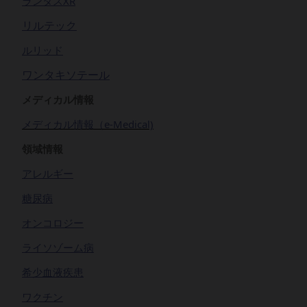
ランタスXR
リルテック
ルリッド
ワンタキソテール
メディカル情報
メディカル情報（e-Medical)
領域情報
アレルギー
糖尿病
オンコロジー
ライソゾーム病
希少血液疾患
ワクチン