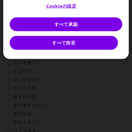
オルプロリクス
Cookieの設定
黄熱ワクチン
カブリビ
すべて承認
カプレルサ
カンデサルタン
すべて拒否
クエストラン
クラフォラン
クレキサン
ケブザラ
コンプラビン
サークリサ
サイビスク
サイモグロブリン
サデルガ
ザルトラップ
ジェブタナ