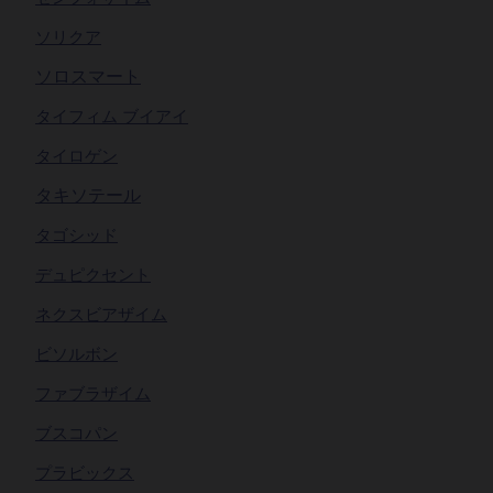
ソリクア
ソロスマート
タイフィム ブイアイ
タイロゲン
タキソテール
タゴシッド
デュピクセント
ネクスビアザイム
ビソルボン
ファブラザイム
ブスコパン
プラビックス