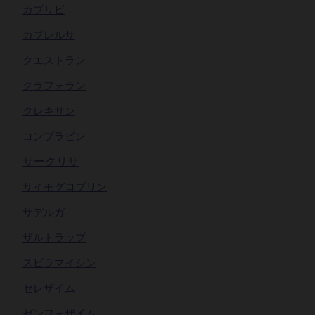
カブリビ
カプレルサ
クエストラン
クラフォラン
クレキサン
コンプラビン
サークリサ
サイモグロブリン
サデルガ
ザルトラップ
スピラマイシン
セレザイム
ゼンフォザイム