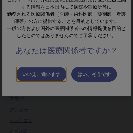
製品の緊急・重要なお知らせ
する情報を日本国内にて病院や診療所等に
勤務される医療関係者（医師・歯科医師・薬剤師・看護
使用上の注意改訂のお知らせなど
師等）の方に提供することを目的としています。
仕様変更のお知らせ
一般の方および国外の医療関係者への情報提供を目的と
したものではありませんのでご了承ください。
製品サイト
あなたは医療関係者ですか？
アウドラザイム
アクトヒブ
いいえ、違います
はい、そうです
アピドラ
アマリール
アラバ
アレグラ
アンカロン
イタンゴ