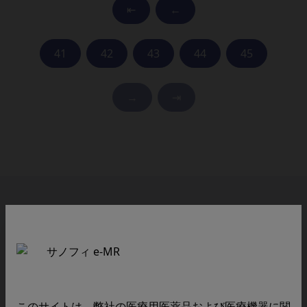
⇤
←
41
42
43
44
45
→
⇥
e-MR医療関係者向け製品情報サイト
e-MR医療関係者トップページ
各種お知らせ
全てのお知らせ
このサイトは、弊社の医療用医薬品および医療機器に関