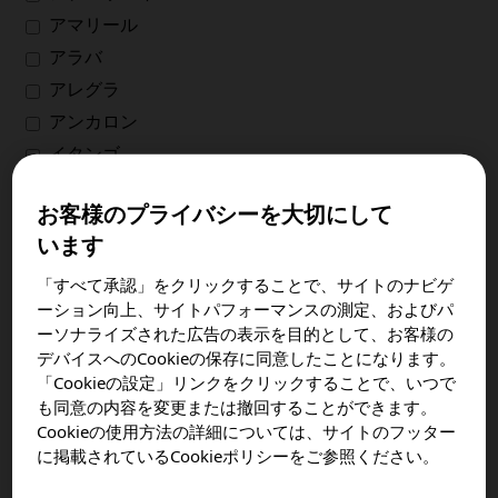
アマリール
アラバ
受信メールの変更・停止
アレグラ
アンカロン
イタンゴ
薬剤師の方
イモバックスポリオ
お客様のプライバシーを大切にして
イロクテイト
います
インスリン アスパルト BS注
ログイン
インスリン リスプロ BS注
「すべて承認」をクリックすることで、サイトのナビゲ
ーション向上、サイトパフォーマンスの測定、およびパ
インタール
ーソナライズされた広告の表示を目的として、お客様の
エフルエルダ
デバイスへのCookieの保存に同意したことになります。
エホチール
「Cookieの設定」リンクをクリックすることで、いつで
も同意の内容を変更または撤回することができます。
エボルトラ
Cookieの使用方法の詳細については、サイトのフッター
エラプレース
に掲載されているCookieポリシーをご参照ください。
オルツビーオ