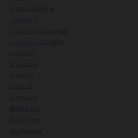
イモバックスポリオ
イロクテイト
インスリン アスパルト BS注
インスリン リスプロ BS注
インタール
エフルエルダ
エホチール
エボルトラ
エラプレース
黄熱ワクチン
オルツビーオ
オルプロリクス