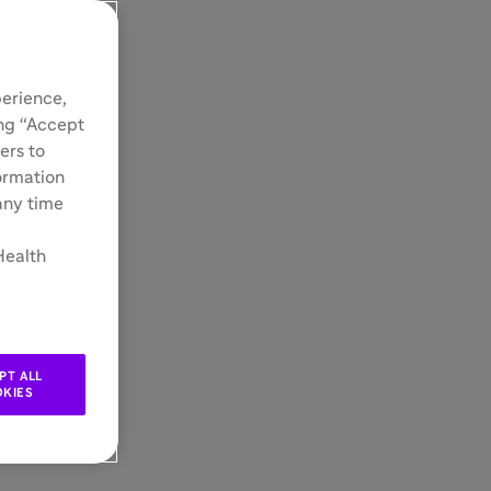
perience,
ing “Accept
ers to
formation
 any time
Health
PT ALL
KIES