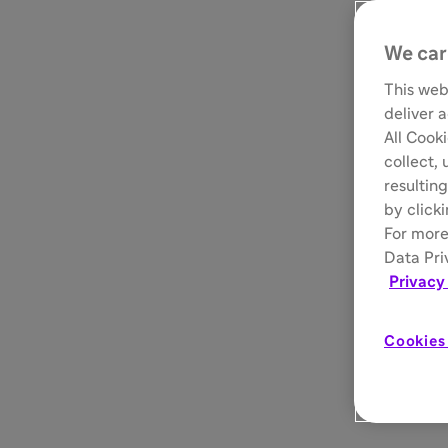
We car
This web
deliver 
All Cook
collect,
resulting
by click
For more
Data Pri
Privacy
Cookies